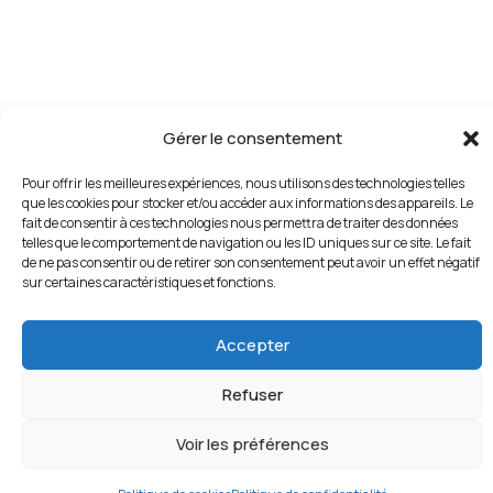
VIVEZ L’EXPÉRIENCE DU PILOTAGE SUR
Gérer le consentement
CIRCUIT
Pour offrir les meilleures expériences, nous utilisons des technologies telles
que les cookies pour stocker et/ou accéder aux informations des appareils. Le
Adresse
fait de consentir à ces technologies nous permettra de traiter des données
telles que le comportement de navigation ou les ID uniques sur ce site. Le fait
de ne pas consentir ou de retirer son consentement peut avoir un effet négatif
POLE POSITION – Circuit de
sur certaines caractéristiques et fonctions.
Mornay – 23220 BONNAT
Accepter
Contact
Refuser
info@circuit-mornay.fr
+33 6 64 36 21 47
Voir les préférences